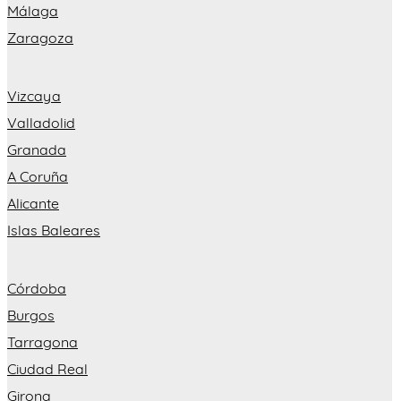
Málaga
Zaragoza
Vizcaya
Valladolid
Granada
A Coruña
Alicante
Islas Baleares
Córdoba
Burgos
Tarragona
Ciudad Real
Girona