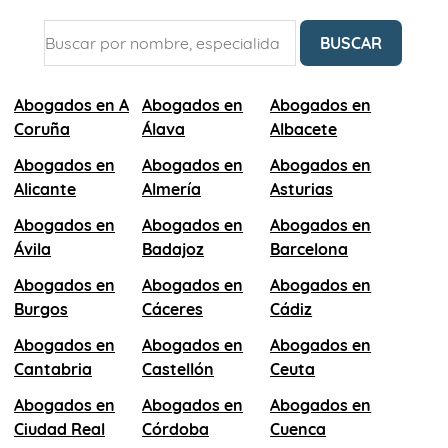
BUSCAR
Abogados en A
Abogados en
Abogados en
Coruña
Álava
Albacete
Abogados en
Abogados en
Abogados en
Alicante
Almería
Asturias
Abogados en
Abogados en
Abogados en
Ávila
Badajoz
Barcelona
Abogados en
Abogados en
Abogados en
Burgos
Cáceres
Cádiz
Abogados en
Abogados en
Abogados en
Cantabria
Castellón
Ceuta
Abogados en
Abogados en
Abogados en
Ciudad Real
Córdoba
Cuenca