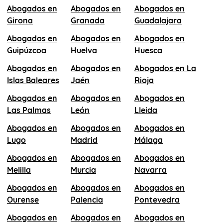
Abogados en
Abogados en
Abogados en
Girona
Granada
Guadalajara
Abogados en
Abogados en
Abogados en
Guipúzcoa
Huelva
Huesca
Abogados en
Abogados en
Abogados en La
Islas Baleares
Jaén
Rioja
Abogados en
Abogados en
Abogados en
Las Palmas
León
Lleida
Abogados en
Abogados en
Abogados en
Lugo
Madrid
Málaga
Abogados en
Abogados en
Abogados en
Melilla
Murcia
Navarra
Abogados en
Abogados en
Abogados en
Ourense
Palencia
Pontevedra
Abogados en
Abogados en
Abogados en