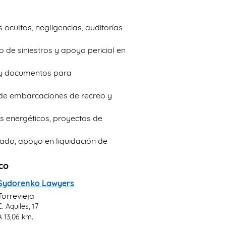
 ocultos, negligencias, auditorías
o de siniestros y apoyo pericial en
as y documentos para
 de embarcaciones de recreo y
dos energéticos, proyectos de
rado, apoyo en liquidación de
co
Sydorenko Lawyers
Torrevieja
C. Aquiles, 17
A 13,06 km.