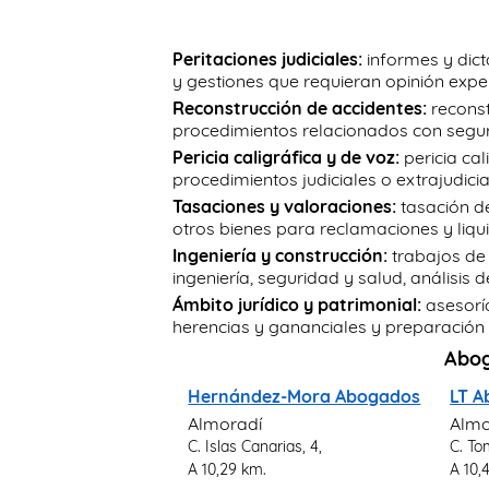
Peritaciones judiciales:
informes y dictá
y gestiones que requieran opinión expe
Reconstrucción de accidentes:
reconst
procedimientos relacionados con segu
Pericia caligráfica y de voz:
pericia cal
procedimientos judiciales o extrajudici
Tasaciones y valoraciones:
tasación d
otros bienes para reclamaciones y liqu
Ingeniería y construcción:
trabajos de 
ingeniería, seguridad y salud, análisis 
Ámbito jurídico y patrimonial:
asesoría
herencias y gananciales y preparación 
Abog
Hernández-Mora Abogados
LT 
Almoradí
Almo
C. Islas Canarias, 4,
C. To
A 10,29 km.
A 10,