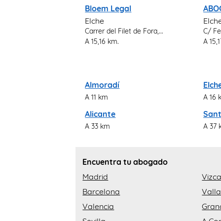
Bloem Legal
ABO
Elche
Elch
Carrer del Filet de Fora,...
C/ Fe
A 15,16 km.
A 15,
Almoradí
Elch
A 11 km
A 16 
Alicante
Sant
A 33 km
A 37
Encuentra tu abogado
Madrid
Vizc
Barcelona
Valla
Valencia
Gran