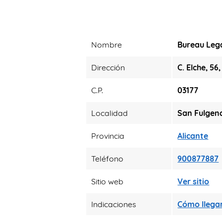
Nombre
Bureau Lega
Dirección
C. Elche, 56,
C.P.
03177
Localidad
San Fulgen
Provincia
Alicante
Teléfono
900877887
Sitio web
Ver sitio
Indicaciones
Cómo llega