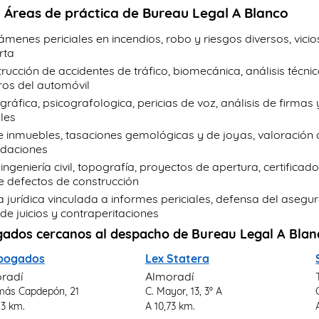
Áreas de práctica de Bureau Legal A Blanco
menes periciales en incendios, robo y riesgos diversos, vicios
rta
rucción de accidentes de tráfico, biomecánica, análisis técnic
ros del automóvil
igráfica, psicografologica, pericias de voz, análisis de firm
ales
e inmuebles, tasaciones gemológicas y de joyas, valoración
idaciones
ingeniería civil, topografía, proyectos de apertura, certifica
de defectos de construcción
 jurídica vinculada a informes periciales, defensa del asegu
de juicios y contraperitaciones
ados cercanos al despacho de Bureau Legal A Blan
Abogados
Lex Statera
radí
Almoradí
más Capdepón, 21
C. Mayor, 13, 3º A
43 km.
A 10,73 km.