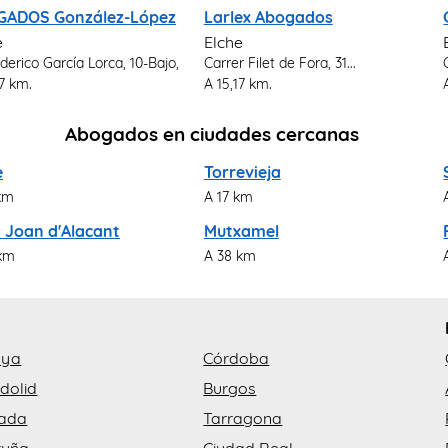
GADOS González-López
Larlex Abogados
e
Elche
derico García Lorca, 10-Bajo,
Carrer Filet de Fora, 31...
17 km.
A 15,17 km.
Abogados en ciudades cercanas
e
Torrevieja
km
A 17 km
 Joan d'Alacant
Mutxamel
 km
A 38 km
aya
Córdoba
dolid
Burgos
ada
Tarragona