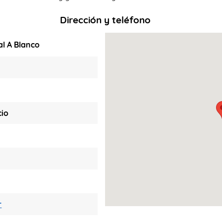
Dirección y teléfono
l A Blanco
cio
r