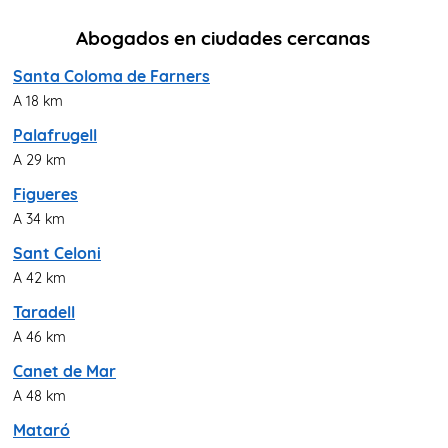
Abogados en ciudades cercanas
Santa Coloma de Farners
A 18 km
Palafrugell
A 29 km
Figueres
A 34 km
Sant Celoni
A 42 km
Taradell
A 46 km
Canet de Mar
A 48 km
Mataró