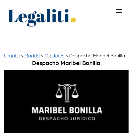
BUSCAR ABOGADO
QUÉ ES LEGALITI
Legaliti
>
Madrid
>
Móstoles
> Despacho Maribel Bonilla
Despacho Maribel Bonilla