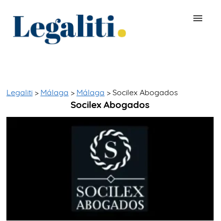
BUSCAR ABOGADO
QUÉ ES LEGALITI
Legaliti
>
Málaga
>
Málaga
> Socilex Abogados
Socilex Abogados