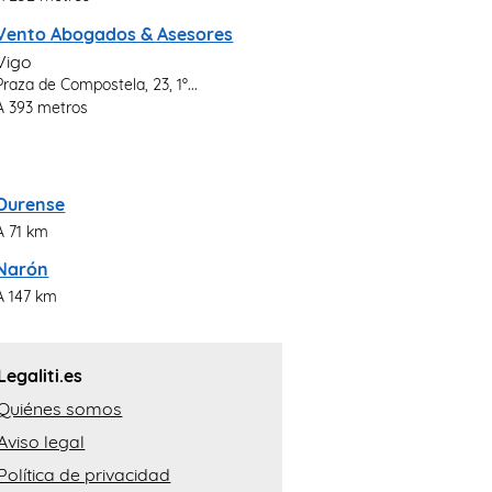
Vento Abogados & Asesores
Vigo
Praza de Compostela, 23, 1º...
A 393 metros
Ourense
A 71 km
Narón
A 147 km
Legaliti.es
Quiénes somos
Aviso legal
Política de privacidad