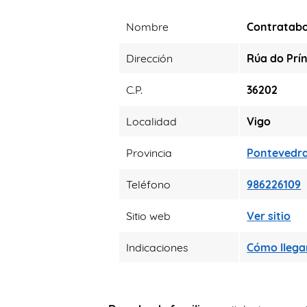
Nombre
Contratab
Dirección
Rúa do Prín
C.P.
36202
Localidad
Vigo
Provincia
Pontevedr
Teléfono
986226109
Sitio web
Ver sitio
Indicaciones
Cómo llega