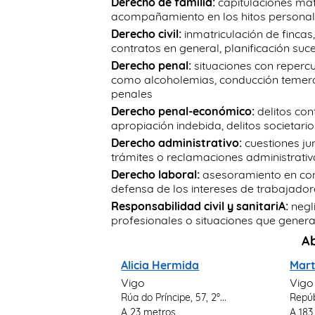
Derecho de familia:
capitulaciones mat
acompañamiento en los hitos personale
Derecho civil:
inmatriculación de fincas,
contratos en general, planificación su
Derecho penal:
situaciones con repercu
como alcoholemias, conducción temerar
penales
Derecho penal-económico:
delitos con
apropiación indebida, delitos societari
Derecho administrativo:
cuestiones ju
trámites o reclamaciones administrati
Derecho laboral:
asesoramiento en conf
defensa de los intereses de trabajadore
Responsabilidad civil y sanitariA:
negl
profesionales o situaciones que gener
A
Alicia Hermida
Mart
Vigo
Vigo
Rúa do Príncipe, 57, 2º...
Repúb
A 23 metros
A 183