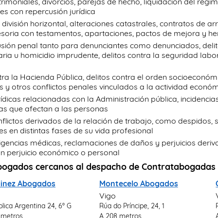
rimoniales, divorcios, parejas de hecho, liquidación del ré
s con repercusión jurídica
 división horizontal, alteraciones catastrales, contratos de a
cesoria con testamentos, apartaciones, pactos de mejora y he
sión penal tanto para denunciantes como denunciados, delito
ia u homicidio imprudente, delitos contra la seguridad labo
tra la Hacienda Pública, delitos contra el orden socioeconómi
os y otros conflictos penales vinculados a la actividad econó
rídicas relacionadas con la Administración pública, incidenci
vas que afectan a las personas
lictos derivados de la relación de trabajo, como despidos, 
s en distintas fases de su vida profesional
igencias médicas, reclamaciones de daños y perjuicios deri
an perjuicio económico o personal
bogados cercanos al despacho de Contratabogadas
inez Abogados
Montecelo Abogados
Vigo
lica Argentina 24, 6º G
Rúa do Príncipe, 24, 1
 metros
A 208 metros