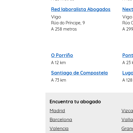
Red laboralista Abogados
Next
Vigo
Vigo
Rúa do Príncipe, 9
Rúa C
A 258 metros
A 29
O Porriño
Pon
A 12 km
A 23
Santiago de Compostela
Lug
A 73 km
A 12
Encuentra tu abogado
Madrid
Vizc
Barcelona
Valla
Valencia
Gran