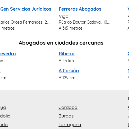
Gen Servicios Jurídicos
Ferreras Abogados
Vigo
arlos Oroza Fernandez, 2,...
Rúa do Doutor Cadaval, 10,...
9 metros
A 315 metros
Abogados en ciudades cercanas
tevedra
Ribeira
 km
A 45 km
o
A Coruña
8 km
A 129 km
aya
Córdoba
dolid
Burgos
ada
Tarragona