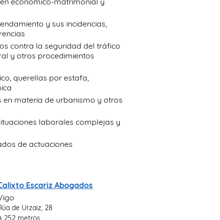
gimen económico-matrimonial y
rrendamiento y sus incidencias,
rencias
s contra la seguridad del tráfico
ral y otros procedimientos
co, querellas por estafa,
mica
as en materia de urbanismo y otros
situaciones laborales complejas y
vados de actuaciones
Calixto Escariz Abogados
Vigo
Rúa de Urzaiz, 28
A 252 metros