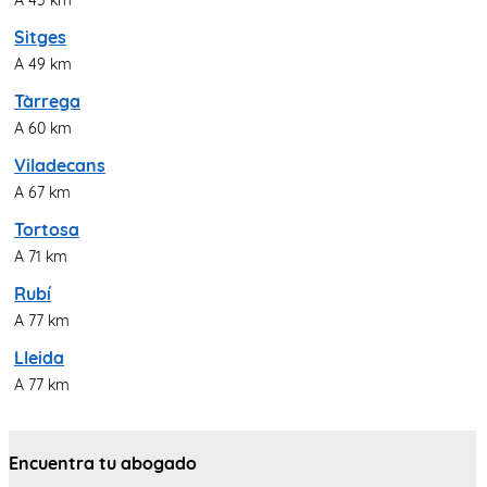
Sitges
A 49 km
Tàrrega
A 60 km
Viladecans
A 67 km
Tortosa
A 71 km
Rubí
A 77 km
Lleida
A 77 km
Encuentra tu abogado