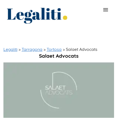
BUSCAR ABOGADO
QUÉ ES LEGALITI
Legaliti
>
Tarragona
>
Tortosa
> Salaet Advocats
Salaet Advocats