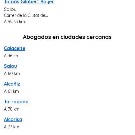
Tomàs Gilabert Boyer
Salou
Carrer de la Ciutat de...
A 59,33 km.
Abogados en ciudades cercanas
Calaceite
A 36 km
Salou
A 60 km
Alcañiz
A 61 km
Tarragona
A 70 km
Alcorisa
A 77 km