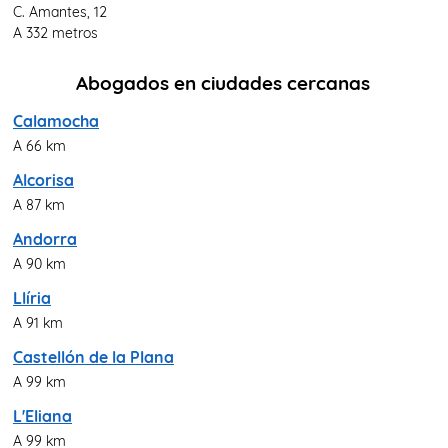
C. Amantes, 12
A 332 metros
Abogados en ciudades cercanas
Calamocha
A 66 km
Alcorisa
A 87 km
Andorra
A 90 km
Llíria
A 91 km
Castellón de la Plana
A 99 km
L'Eliana
A 99 km