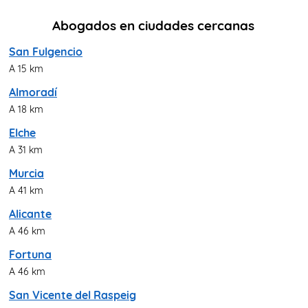
Abogados en ciudades cercanas
San Fulgencio
A 15 km
Almoradí
A 18 km
Elche
A 31 km
Murcia
A 41 km
Alicante
A 46 km
Fortuna
A 46 km
San Vicente del Raspeig