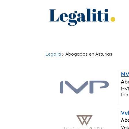
Legaliti
> Abogados en Asturias
MVP
Abo
MVP
fam
Ve
Abo
Vel