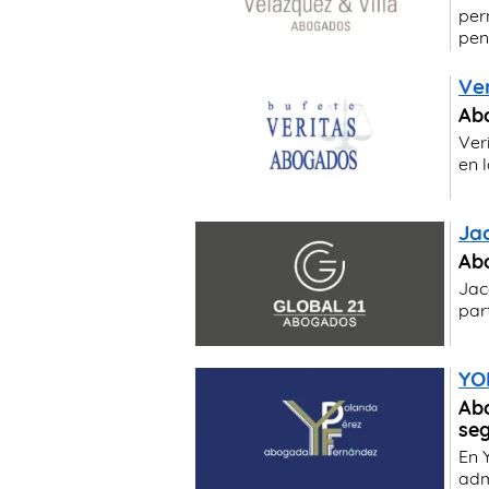
per
pen
Ve
Abo
Ver
en l
Ja
Abo
Jac
par
YO
Abo
seg
En 
admi