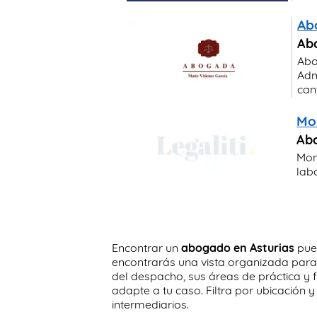
Ab
Abo
Abo
Adm
cant
Mo
Ab
Mon
labo
Encontrar un
abogado en Asturias
pued
encontrarás una vista organizada para 
del despacho, sus áreas de práctica y 
adapte a tu caso. Filtra por ubicación
intermediarios.