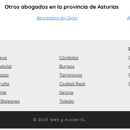
Otros abogados en la provincia de Asturias
Abogados en Gijón
A
aya
Córdoba
adolid
Burgos
nada
Tarragona
ruña
Ciudad Real
ante
Girona
s Baleares
Toledo
© 2025 Web y Acción SL