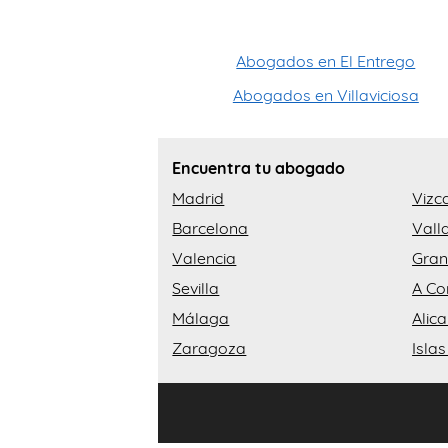
Abogados en El Entrego
Abogados en Villaviciosa
Encuentra tu abogado
Madrid
Vizc
Barcelona
Vall
Valencia
Gra
Sevilla
A Co
Málaga
Alic
Zaragoza
Isla