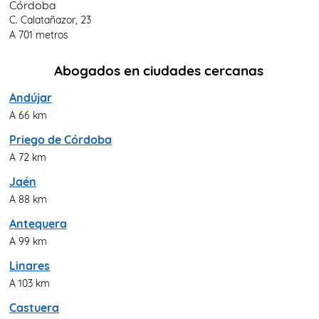
Córdoba
C. Calatañazor, 23
A 701 metros
Abogados en ciudades cercanas
Andújar
A 66 km
Priego de Córdoba
A 72 km
Jaén
A 88 km
Antequera
A 99 km
Linares
A 103 km
Castuera