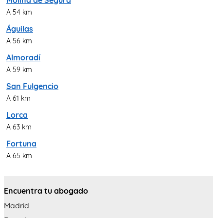
Molina de Segura
A 54 km
Águilas
A 56 km
Almoradí
A 59 km
San Fulgencio
A 61 km
Lorca
A 63 km
Fortuna
A 65 km
Encuentra tu abogado
Madrid