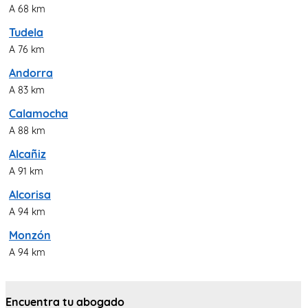
A 68 km
Tudela
A 76 km
Andorra
A 83 km
Calamocha
A 88 km
Alcañiz
A 91 km
Alcorisa
A 94 km
Monzón
A 94 km
Encuentra tu abogado