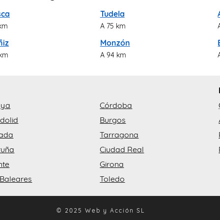
sca
Tudela
 km
A 75 km
ñiz
Monzón
 km
A 94 km
aya
Córdoba
dolid
Burgos
ada
Tarragona
ruña
Ciudad Real
nte
Girona
 Baleares
Toledo
© 2025 Web y Acción SL