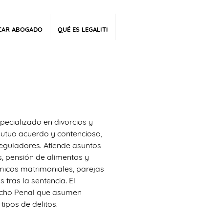
CAR ABOGADO
QUÉ ES LEGALITI
ecializado en divorcios y
mutuo acuerdo y contencioso,
reguladores. Atiende asuntos
as, pensión de alimentos y
icos matrimoniales, parejas
tras la sentencia. El
echo Penal que asumen
tipos de delitos.