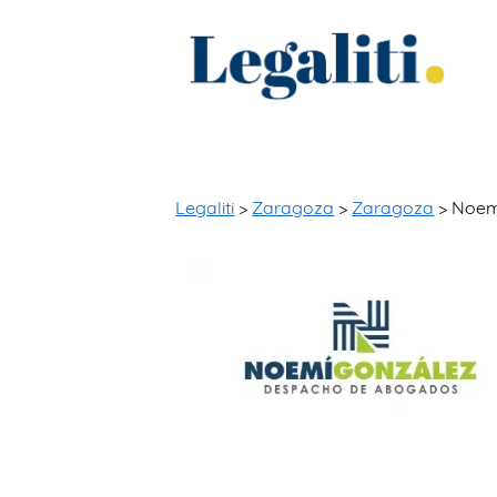
Legaliti
>
Zaragoza
>
Zaragoza
> Noem