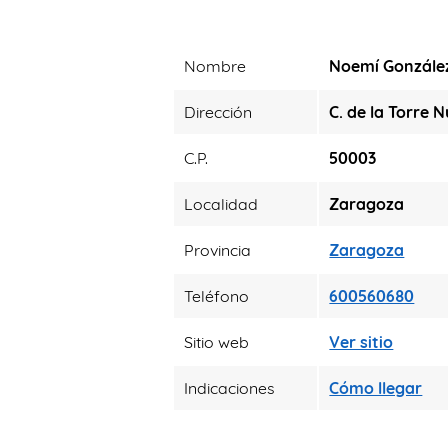
Nombre
Noemí González
Dirección
C. de la Torre N
C.P.
50003
Localidad
Zaragoza
Provincia
Zaragoza
Teléfono
600560680
Sitio web
Ver sitio
Indicaciones
Cómo llegar