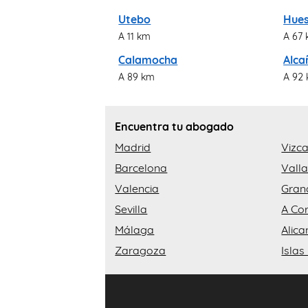
Utebo
Hue
A 11 km
A 67
Calamocha
Alca
A 89 km
A 92
Encuentra tu abogado
Madrid
Vizc
Barcelona
Valla
Valencia
Gran
Sevilla
A Co
Málaga
Alica
Zaragoza
Islas