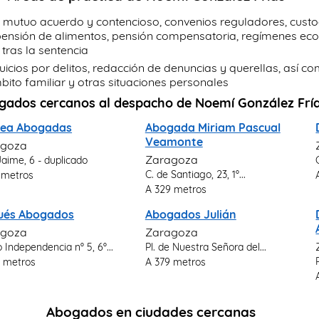
e mutuo acuerdo y contencioso, convenios reguladores, custodi
, pensión de alimentos, pensión compensatoria, regímenes e
tras la sentencia
juicios por delitos, redacción de denuncias y querellas, así 
ito familiar y otras situaciones personales
gados cercanos al despacho de Noemí González Frí
nea Abogadas
Abogada Miriam Pascual
Veamonte
agoza
Zaragoza
aime, 6 - duplicado
C. de Santiago, 23, 1º...
 metros
A 329 metros
ués Abogados
Abogados Julián
agoza
Zaragoza
 Independencia nº 5, 6º...
Pl. de Nuestra Señora del...
 metros
A 379 metros
Abogados en ciudades cercanas