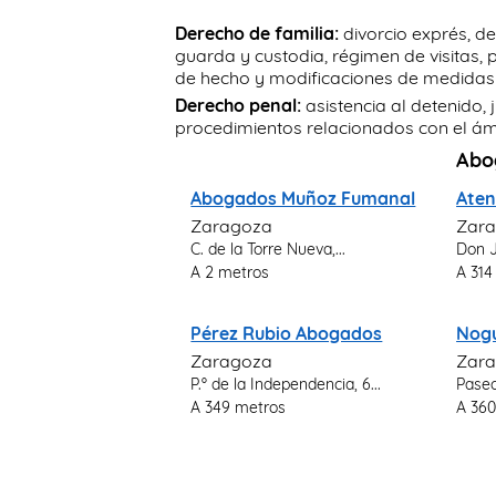
Derecho de familia:
divorcio exprés, d
guarda y custodia, régimen de visitas
de hecho y modificaciones de medidas 
Derecho penal:
asistencia al detenido, 
procedimientos relacionados con el ámb
Abo
Abogados Muñoz Fumanal
Ate
Zaragoza
Zar
C. de la Torre Nueva,...
Don J
A 2 metros
A 314
Pérez Rubio Abogados
Nog
Zaragoza
Zar
P.º de la Independencia, 6...
Paseo
A 349 metros
A 360