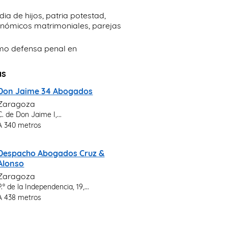
a de hijos, patria potestad,
conómicos matrimoniales, parejas
como defensa penal en
as
Don Jaime 34 Abogados
Zaragoza
C. de Don Jaime I,...
A 340 metros
Despacho Abogados Cruz &
Alonso
Zaragoza
P.º de la Independencia, 19,...
A 438 metros