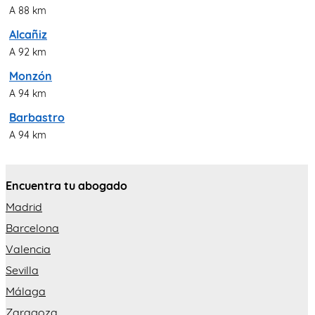
A 88 km
Alcañiz
A 92 km
Monzón
A 94 km
Barbastro
A 94 km
Encuentra tu abogado
Madrid
Barcelona
Valencia
Sevilla
Málaga
Zaragoza