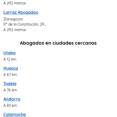
A 292 metros
Larraz Abogados
Zaragoza
P.º de la Constitución, 29...
A 292 metros
Abogados en ciudades cercanas
Utebo
A 12 km
Huesca
A 67 km
Tudela
A 76 km
Andorra
A 83 km
Calamocha