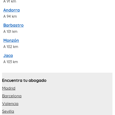
A 91 km
Andorra
A 94 km
Barbastro
A 101 km
Monzón
A 102 km
Jaca
A 103 km
Encuentra tu abogado
Madrid
Barcelona
Valencia
Sevilla